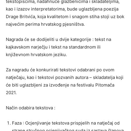
tekstopiscima, nadahnuće glazbenicima i skladateljima,
kao i izazov interpretatorima, bude uglazbljena poezija
Drage Britvića, koja kvalitetom i snagom stiha stoji uz bok
najvećim perima hrvatskog pjesništva.
Nagrada će se dodijeliti u dvije kategorije : tekst na
kajkavskom narječju i tekst na standardnom ili
književnom hrvatskom jeziku.
Za nagradu će konkurirati tekstovi odabrani po ovom
natječaju, kao i tekstovi pozvanih autora – skladatelja koji
će biti uglazbljeni za izvođenje na festivalu Pitomača
2021.
Način odabira tekstova :
Faza : Ocjenjivanje tekstova prispjelih na natječaj od
strane stručnog ocjenjivačkog suda iz sastava članova