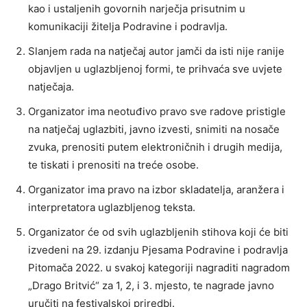
kao i ustaljenih govornih narječja prisutnim u
komunikaciji žitelja Podravine i podravlja.
Slanjem rada na natječaj autor jamči da isti nije ranije
objavljen u uglazbljenoj formi, te prihvaća sve uvjete
natječaja.
Organizator ima neotuđivo pravo sve radove pristigle
na natječaj uglazbiti, javno izvesti, snimiti na nosače
zvuka, prenositi putem elektroničnih i drugih medija,
te tiskati i prenositi na treće osobe.
Organizator ima pravo na izbor skladatelja, aranžera i
interpretatora uglazbljenog teksta.
Organizator će od svih uglazbljenih stihova koji će biti
izvedeni na 29. izdanju Pjesama Podravine i podravlja
Pitomača 2022. u svakoj kategoriji nagraditi nagradom
„Drago Britvić“ za 1, 2, i 3. mjesto, te nagrade javno
uručiti na festivalskoj priredbi.