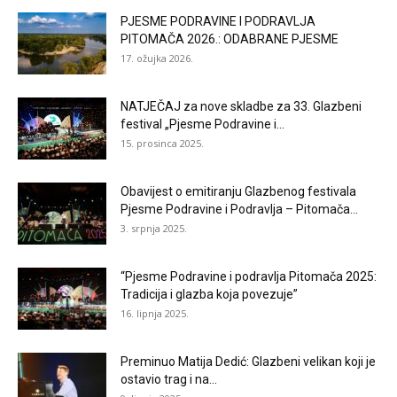
PJESME PODRAVINE I PODRAVLJA
PITOMAČA 2026.: ODABRANE PJESME
17. ožujka 2026.
NATJEČAJ za nove skladbe za 33. Glazbeni
festival „Pjesme Podravine i...
15. prosinca 2025.
Obavijest o emitiranju Glazbenog festivala
Pjesme Podravine i Podravlja – Pitomača...
3. srpnja 2025.
“Pjesme Podravine i podravlja Pitomača 2025:
Tradicija i glazba koja povezuje”
16. lipnja 2025.
Preminuo Matija Dedić: Glazbeni velikan koji je
ostavio trag i na...