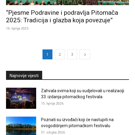
“Pjesme Podravine i podravlja Pitomača
2025: Tradicija i glazba koja povezuje”
16. lipnja 2025.
1
2
3
Najnovije vijesti
Zahvala svima koji su sudjelovali u realizaciji
33. izdanja pitomačkog festivala
15. lipnja 2026.
Poznati su izvođači koji će nastupiti na
ovogodišnjem pitomačkom festivalu
31. ožujka 2026.