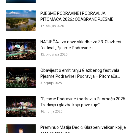
PJESME PODRAVINE I PODRAVLJA
PITOMAČA 2026.: ODABRANE PJESME
17. ožujka 2026.
NATJEČAJ za nove skladbe za 33. Glazbeni
festival „Pjesme Podravine i...
15. prosinca 2025.
Obavijest o emitiranju Glazbenog festivala
Pjesme Podravine i Podravlja – Pitomača...
3. srpnja 2025.
“Pjesme Podravine i podravlja Pitomača 2025:
Tradicija i glazba koja povezuje”
16. lipnja 2025.
Preminuo Matija Dedić: Glazbeni velikan koji je