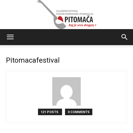
Glazbeni
Pitomacafestival
festival
Pjesme
121 POSTS
0 COMMENTS
Podravine