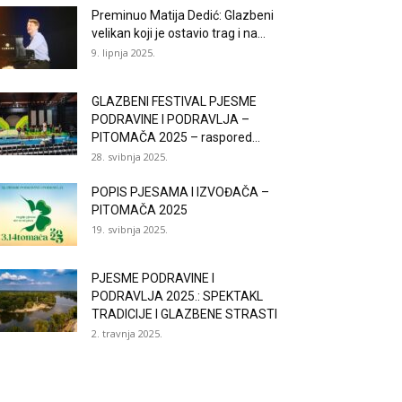
Preminuo Matija Dedić: Glazbeni
velikan koji je ostavio trag i na...
9. lipnja 2025.
GLAZBENI FESTIVAL PJESME
PODRAVINE I PODRAVLJA –
PITOMAČA 2025 – raspored...
28. svibnja 2025.
POPIS PJESAMA I IZVOĐAČA –
PITOMAČA 2025
19. svibnja 2025.
PJESME PODRAVINE I
PODRAVLJA 2025.: SPEKTAKL
TRADICIJE I GLAZBENE STRASTI
2. travnja 2025.