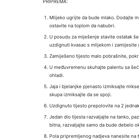
PRIPREMA:
Mlijeko ugrijte da bude mlako. Dodajte mu
ostavite na toplom da nabubri.
U posudu za miješenje stavite ostatak šeć
uzdignuti kvasac s mlijekom i zamijesite g
Zamiješeno tijesto malo pobrašnite, pokri
U međuvremenu skuhajte palentu sa šećer
ohladi.
Jaja i bjelanjke pjenasto izmiksajte mik
skupa izmiksajte da se spoji.
Uzdignuto tijesto prepolovite na 2 jednak
Jedan dio tijesta razvaljajte na tanko, pa
bitna, razvaljajte samo da bude debelo o
Pola pripremljenog nadjeva nanesite na tij