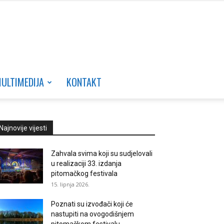
ULTIMEDIJA
KONTAKT
Najnovije vijesti
Zahvala svima koji su sudjelovali
u realizaciji 33. izdanja
pitomačkog festivala
15. lipnja 2026.
Poznati su izvođači koji će
nastupiti na ovogodišnjem