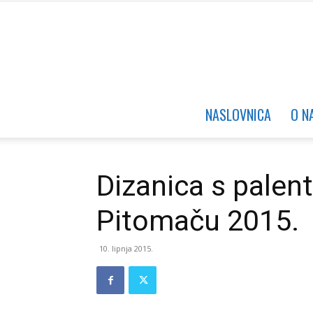
NASLOVNICA
O N
Dizanica s pale
Pitomaču 2015.
10. lipnja 2015.