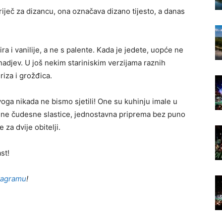
iječ za dizancu, ona označava dizano tijesto, a danas
a i vanilije, a ne s palente. Kada je jedete, uopće ne
Podravine
nadjev. U još nekim stariniskim verzijama raznih
iza i grožđica.
voga nikada ne bismo sjetili! One su kuhinju imale u
ine čudesne slastice, jednostavna priprema bez puno
i
e za dvije obitelji.
st!
tagramu
!
Podravlja