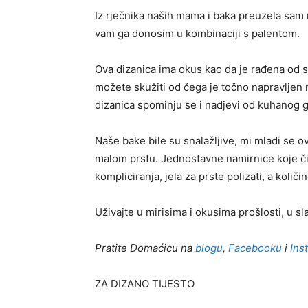
Iz rječnika naših mama i baka preuzela sam r
vam ga donosim u kombinaciji s palentom.
Ova dizanica ima okus kao da je rađena od sir
možete skužiti od čega je točno napravljen 
dizanica spominju se i nadjevi od kuhanog gr
Naše bake bile su snalažljive, mi mladi se o
malom prstu. Jednostavne namirnice koje č
kompliciranja, jela za prste polizati, a količin
Uživajte u mirisima i okusima prošlosti, u sla
Pratite Domaćicu na
blogu
,
Facebooku
i
Ins
ZA DIZANO TIJESTO