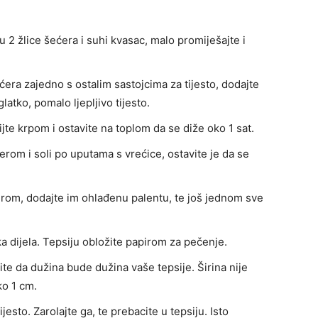
 2 žlice šećera i suhi kvasac, malo promiješajte i
era zajedno s ostalim sastojcima za tijesto, dodajte
latko, pomalo ljepljivo tijesto.
jte krpom i ostavite na toplom da se diže oko 1 sat.
om i soli po uputama s vrećice, ostavite je da se
serom, dodajte im ohlađenu palentu, te još jednom sve
a dijela. Tepsiju obložite papirom za pečenje.
zite da dužina bude dužina vaše tepsije. Širina nije
ko 1 cm.
esto. Zarolajte ga, te prebacite u tepsiju. Isto