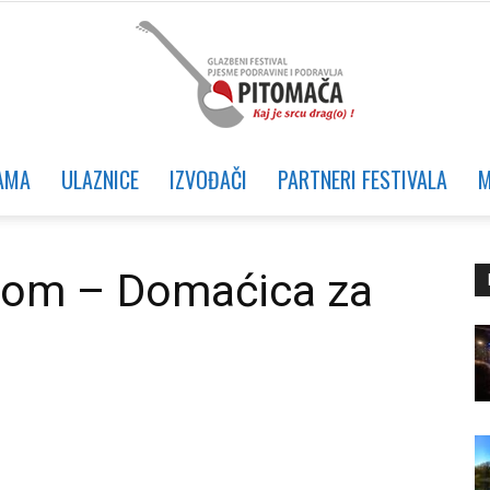
AMA
ULAZNICE
IZVOĐAČI
PARTNERI FESTIVALA
M
Glazbeni
ntom – Domaćica za
festival
Pjesme