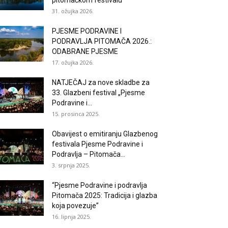
pitomačkom festivalu
31. ožujka 2026.
PJESME PODRAVINE I
PODRAVLJA PITOMAČA 2026.:
ODABRANE PJESME
17. ožujka 2026.
NATJEČAJ za nove skladbe za
33. Glazbeni festival „Pjesme
Podravine i...
15. prosinca 2025.
Obavijest o emitiranju Glazbenog
festivala Pjesme Podravine i
Podravlja – Pitomača...
3. srpnja 2025.
“Pjesme Podravine i podravlja
Pitomača 2025: Tradicija i glazba
koja povezuje”
16. lipnja 2025.