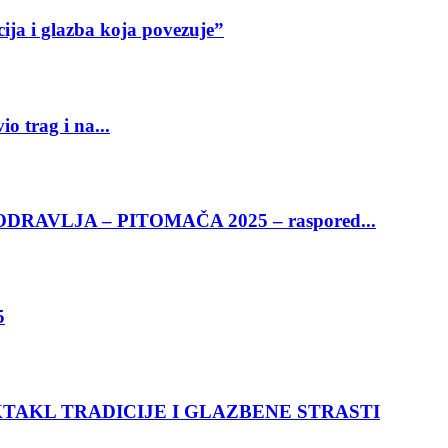
ija i glazba koja povezuje”
o trag i na...
RAVLJA – PITOMAČA 2025 – raspored...
5
KTAKL TRADICIJE I GLAZBENE STRASTI