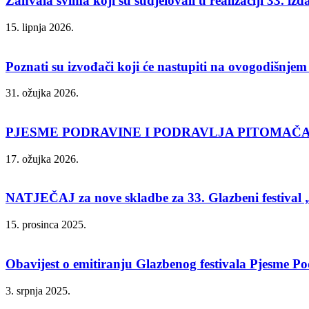
Zahvala svima koji su sudjelovali u realizaciji 33. iz
15. lipnja 2026.
Poznati su izvođači koji će nastupiti na ovogodišnje
31. ožujka 2026.
PJESME PODRAVINE I PODRAVLJA PITOMAČA
17. ožujka 2026.
NATJEČAJ za nove skladbe za 33. Glazbeni festival „
15. prosinca 2025.
Obavijest o emitiranju Glazbenog festivala Pjesme Po
3. srpnja 2025.