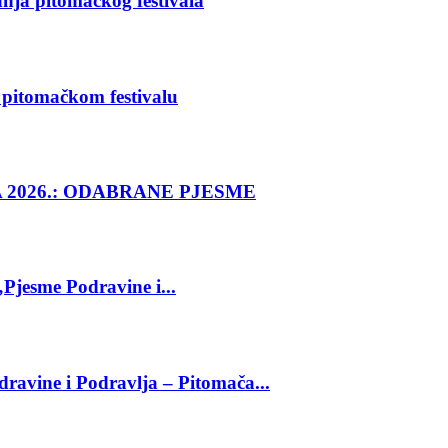
danja pitomačkog festivala
m pitomačkom festivalu
 2026.: ODABRANE PJESME
Pjesme Podravine i...
dravine i Podravlja – Pitomača...