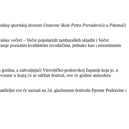
 školskoj sportskoj dvorani Osnovne škole Petra Preradovića u Pitomači
ivalske večeri – Večer popularnih tamburaških skladbi i Večer
 i manje poznatim kvalitetnim izvođačima, jednako kao i renomiranim
 godina, a zahvaljujući Virovitičko-podravskoj županiji koja je, u
ane u kojoj će se održati festival, ove će godine atmosferu
znatiželjni sve će saznati na 24. glazbenom festivalu Pjesme Podravine i