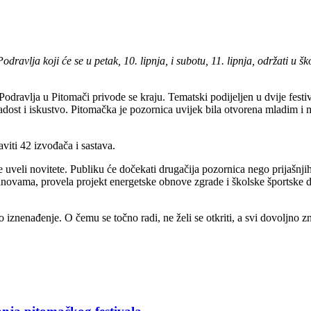
dravlja koji će se u petak, 10. lipnja, i subotu, 11. lipnja, održati u
Podravlja u Pitomači privode se kraju. Tematski podijeljen u dvije fest
 mladost i iskustvo. Pitomačka je pozornica uvijek bila otvorena mladim
viti 42 izvođača i sastava.
uveli novitete. Publiku će dočekati drugačija pozornica nego prijašnjih
ma, provela projekt energetske obnove zgrade i školske športske dvor
o iznenađenje. O čemu se točno radi, ne želi se otkriti, a svi dovoljno 