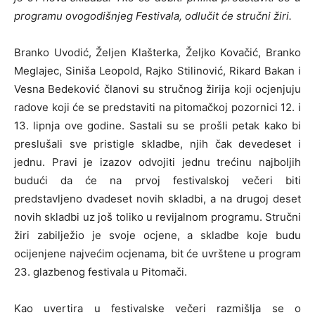
programu ovogodišnjeg Festivala, odlučit će stručni žiri.
i
Branko Uvodić, Željen Klašterka, Željko Kovačić, Branko
Meglajec, Siniša Leopold, Rajko Stilinović, Rikard Bakan i
Vesna Bedeković članovi su stručnog žirija koji ocjenjuju
Podravlja
radove koji će se predstaviti na pitomačkoj pozornici 12. i
13. lipnja ove godine. Sastali su se prošli petak kako bi
preslušali sve pristigle skladbe, njih čak devedeset i
jednu. Pravi je izazov odvojiti jednu trećinu najboljih
budući da će na prvoj festivalskoj večeri biti
predstavljeno dvadeset novih skladbi, a na drugoj deset
novih skladbi uz još toliko u revijalnom programu. Stručni
žiri zabilježio je svoje ocjene, a skladbe koje budu
ocijenjene najvećim ocjenama, bit će uvrštene u program
23. glazbenog festivala u Pitomači.
Kao uvertira u festivalske večeri razmišlja se o