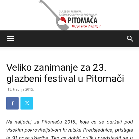
Glazbeni
Veliko zanimanje za 23.
festival
glazbeni festival u Pitomači
15. travnja 2015.
Pjesme
Na natječaj za Pitomaču 2015., koja će se održati pod
Podravine
visokim pokroviteljstvom hrvatske Predsjednice, pristigla
je 91 nova skladba. Tko će dobiti priliku predstaviti se u