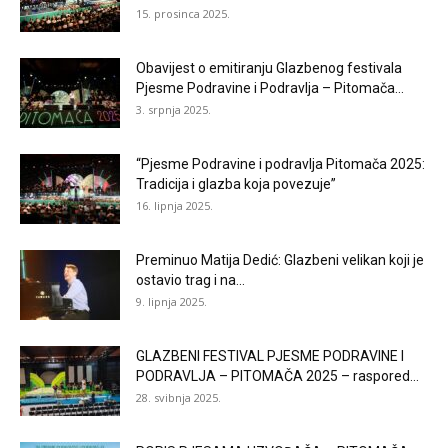
15. prosinca 2025.
Obavijest o emitiranju Glazbenog festivala
Pjesme Podravine i Podravlja – Pitomača...
3. srpnja 2025.
“Pjesme Podravine i podravlja Pitomača 2025:
Tradicija i glazba koja povezuje”
16. lipnja 2025.
Preminuo Matija Dedić: Glazbeni velikan koji je
ostavio trag i na...
9. lipnja 2025.
GLAZBENI FESTIVAL PJESME PODRAVINE I
PODRAVLJA – PITOMAČA 2025 – raspored...
28. svibnja 2025.