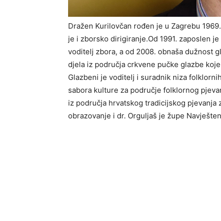
Dražen Kurilovčan rođen je u Zagrebu 1969.
je i zborsko dirigiranje.Od 1991. zaposlen
voditelj zbora, a od 2008. obnaša dužnost g
djela iz područja crkvene pučke glazbe koj
Glazbeni je voditelj i suradnik niza folklor
sabora kulture za područje folklornog pjeva
iz područja hrvatskog tradicijskog pjevanja 
obrazovanje i dr. Orguljaš je župe Navješten