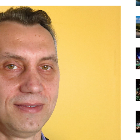
Podravine
i
Podravlja