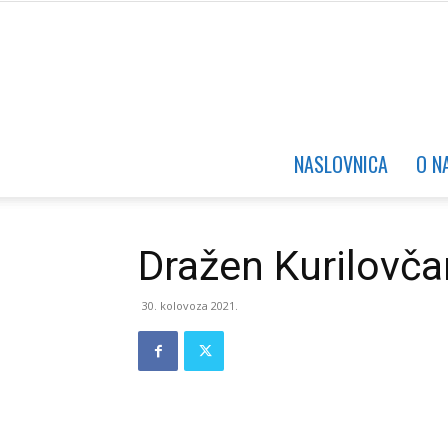
NASLOVNICA
O N
Dražen Kurilovča
30. kolovoza 2021.