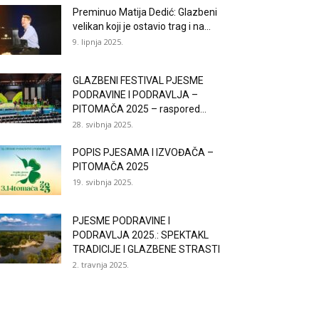
Preminuo Matija Dedić: Glazbeni
velikan koji je ostavio trag i na...
9. lipnja 2025.
GLAZBENI FESTIVAL PJESME
PODRAVINE I PODRAVLJA –
PITOMAČA 2025 – raspored...
28. svibnja 2025.
POPIS PJESAMA I IZVOĐAČA –
PITOMAČA 2025
19. svibnja 2025.
PJESME PODRAVINE I
PODRAVLJA 2025.: SPEKTAKL
TRADICIJE I GLAZBENE STRASTI
2. travnja 2025.