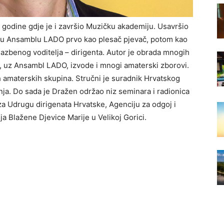
 godine gdje je i završio Muzičku akademiju. Usavršio
 je u Ansamblu LADO prvo kao plesač pjevač, potom kao
lazbenog voditelja – dirigenta. Autor je obrada mnogih
e, uz Ansambl LADO, izvode i mnogi amaterski zborovi.
nih amaterskih skupina. Stručni je suradnik Hrvatskog
nja. Do sada je Dražen održao niz seminara i radionica
za Udrugu dirigenata Hrvatske, Agenciju za odgoj i
ja Blažene Djevice Marije u Velikoj Gorici.