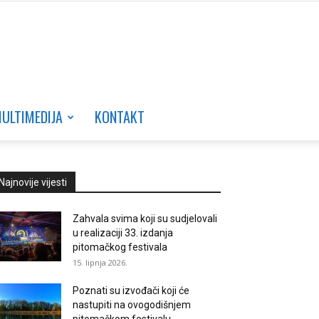
ULTIMEDIJA
KONTAKT
Najnovije vijesti
Zahvala svima koji su sudjelovali
u realizaciji 33. izdanja
pitomačkog festivala
15. lipnja 2026.
Poznati su izvođači koji će
nastupiti na ovogodišnjem