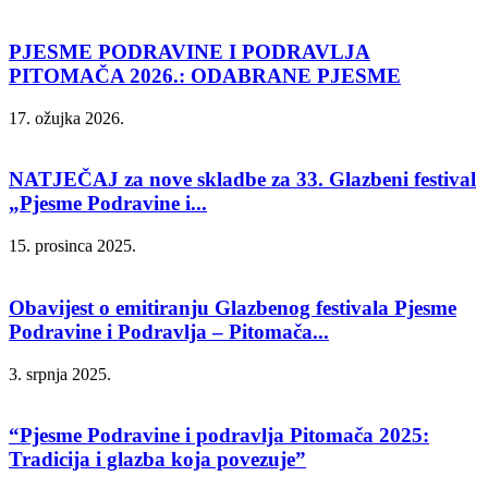
PJESME PODRAVINE I PODRAVLJA
PITOMAČA 2026.: ODABRANE PJESME
17. ožujka 2026.
NATJEČAJ za nove skladbe za 33. Glazbeni festival
„Pjesme Podravine i...
15. prosinca 2025.
Obavijest o emitiranju Glazbenog festivala Pjesme
Podravine i Podravlja – Pitomača...
3. srpnja 2025.
“Pjesme Podravine i podravlja Pitomača 2025:
Tradicija i glazba koja povezuje”