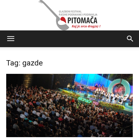
Glazbeni
Tag: gazde
festival
Pjesme
Podravine