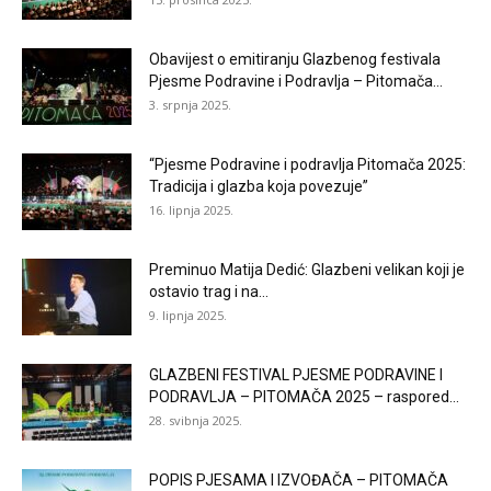
Obavijest o emitiranju Glazbenog festivala
Pjesme Podravine i Podravlja – Pitomača...
3. srpnja 2025.
“Pjesme Podravine i podravlja Pitomača 2025:
Tradicija i glazba koja povezuje”
16. lipnja 2025.
Preminuo Matija Dedić: Glazbeni velikan koji je
ostavio trag i na...
9. lipnja 2025.
GLAZBENI FESTIVAL PJESME PODRAVINE I
PODRAVLJA – PITOMAČA 2025 – raspored...
28. svibnja 2025.
POPIS PJESAMA I IZVOĐAČA – PITOMAČA