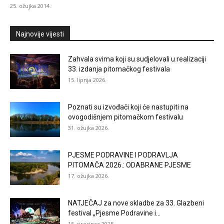
25. ožujka 2014.
Najnovije vijesti
Zahvala svima koji su sudjelovali u realizaciji
33. izdanja pitomačkog festivala
15. lipnja 2026.
Poznati su izvođači koji će nastupiti na
ovogodišnjem pitomačkom festivalu
31. ožujka 2026.
PJESME PODRAVINE I PODRAVLJA
PITOMAČA 2026.: ODABRANE PJESME
17. ožujka 2026.
NATJEČAJ za nove skladbe za 33. Glazbeni
festival „Pjesme Podravine i...
15. prosinca 2025.