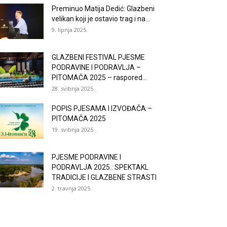
Preminuo Matija Dedić: Glazbeni
velikan koji je ostavio trag i na...
9. lipnja 2025.
GLAZBENI FESTIVAL PJESME
PODRAVINE I PODRAVLJA –
PITOMAČA 2025 – raspored...
28. svibnja 2025.
POPIS PJESAMA I IZVOĐAČA –
PITOMAČA 2025
19. svibnja 2025.
PJESME PODRAVINE I
PODRAVLJA 2025.: SPEKTAKL
TRADICIJE I GLAZBENE STRASTI
2. travnja 2025.