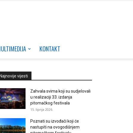
ULTIMEDIJA
KONTAKT
Najnovije vijesti
Zahvala svima koji su sudjelovali
u realizaciji 33. izdanja
pitomačkog festivala
15. lipnja 2026.
Poznati su izvođači koji će
nastupiti na ovogodišnjem