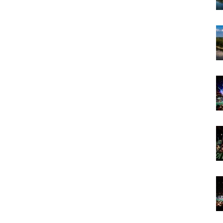
Podravine
i
Podravlja