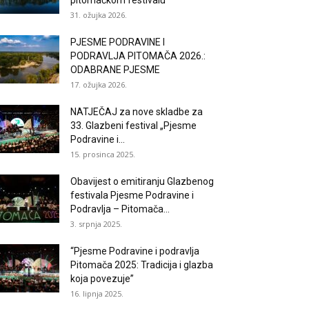
pitomačkom festivalu
31. ožujka 2026.
PJESME PODRAVINE I
PODRAVLJA PITOMAČA 2026.:
ODABRANE PJESME
17. ožujka 2026.
NATJEČAJ za nove skladbe za
33. Glazbeni festival „Pjesme
Podravine i...
15. prosinca 2025.
Obavijest o emitiranju Glazbenog
festivala Pjesme Podravine i
Podravlja – Pitomača...
3. srpnja 2025.
“Pjesme Podravine i podravlja
Pitomača 2025: Tradicija i glazba
koja povezuje”
16. lipnja 2025.