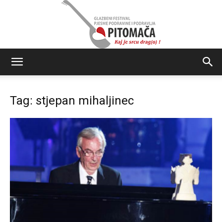
Glazbeni
Tag: stjepan mihaljinec
festival
Pjesme
Podravine