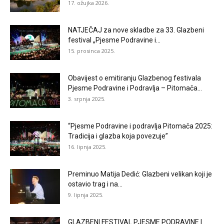
17. ožujka 2026.
NATJEČAJ za nove skladbe za 33. Glazbeni
festival „Pjesme Podravine i...
15. prosinca 2025.
Obavijest o emitiranju Glazbenog festivala
Pjesme Podravine i Podravlja – Pitomača...
3. srpnja 2025.
“Pjesme Podravine i podravlja Pitomača 2025:
Tradicija i glazba koja povezuje”
16. lipnja 2025.
Preminuo Matija Dedić: Glazbeni velikan koji je
ostavio trag i na...
9. lipnja 2025.
GLAZBENI FESTIVAL PJESME PODRAVINE I